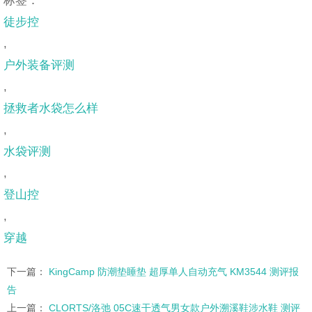
徒步控
,
户外装备评测
,
拯救者水袋怎么样
,
水袋评测
,
登山控
,
穿越
下一篇：
KingCamp 防潮垫睡垫 超厚单人自动充气 KM3544 测评报
告
上一篇：
CLORTS/洛弛 05C速干透气男女款户外溯溪鞋涉水鞋 测评