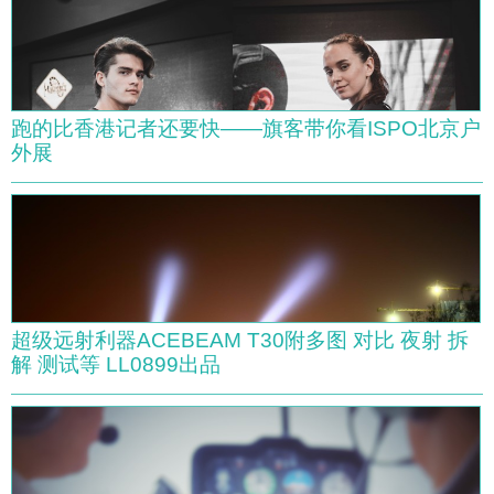
跑的比香港记者还要快——旗客带你看ISPO北京户
外展
超级远射利器ACEBEAM T30附多图 对比 夜射 拆
解 测试等 LL0899出品