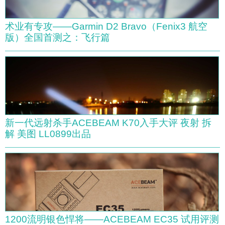
术业有专攻——Garmin D2 Bravo（Fenix3 航空
版）全国首测之：飞行篇
新一代远射杀手ACEBEAM K70入手大评 夜射 拆
解 美图 LL0899出品
1200流明银色悍将——ACEBEAM EC35 试用评测