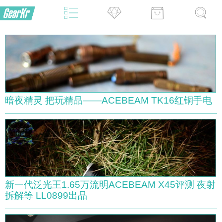
暗夜精灵 把玩精品——ACEBEAM TK16红铜手电
新一代泛光王1.65万流明ACEBEAM X45评测 夜射
拆解等 LL0899出品