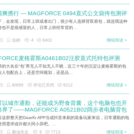
爽携行 — MAGFORCE 0494直式公文袋挎包测评
下，会发现，日常上班或者出门，很少有人选择背双肩包，就连我这种
挎包不是很感冒的人，日常上班经常背的…
日
佡帥
4
8402
继续阅读 >
FORCE麦格霍斯A0461B02注胶直式托特包评测
斯的大名在“包”界无人不知无人不晓，近三十年的沉淀让麦格霍斯的包
在人包配合上，还是空间规划，还是品…
日
ll0899
评论已关闭
9212
继续阅读 >
可以城市通勤，还能成为野食背囊，这个电脑包也开
界了——MAGFORCE A0521B02阔步者电脑背包
这群整天把GearKr APP当成抖音来刷的装备玩家来说，日常通勤的电
使用需求或许都大同小异吧。…
日
酱油先生
6
7713
继续阅读 >