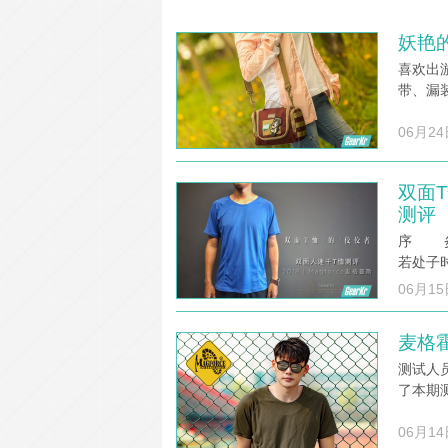
妖艳的
喜欢出
带、漏
06月24
双面T
测评
序 炎
若处子
06月15
麦格
测试人员
了本期
06月14