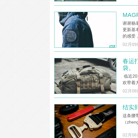
MAG
谢谢杨老
更新基
的感受
02月09
春运打
袋。
临近2
欢带着
02月08
结实
这条腰
（zh
02月06