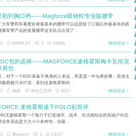
勒到胸口哟——Magforce眼镜蛇专业版腰带
广大军警和军事爱好者最基本的腰带可以说是除了口袋以外最基本的搭
随着军警产品的发展腰带这支队伍出现了…
日
WWW.ZY
2
16888
继续阅读 >
EDC包的选择——MAGFORCE麦格霍斯梅卡瓦坦克
单肩包
行，对于一个EDC装备不离身的人来说，简直是一件头疼的事，双肩太
部极易被汗水打湿，直到这麦格霍斯的…
日
独雨
评论已关闭
9027
继续阅读 >
FORCE 麦格霍斯速干POLO衫简评
FORCE麦格霍斯一个致力于打造城市、战术、生活相结合的高端户外品
营业务虽说是大大小小各种包，但最…
日
藍lanych
2
13317
继续阅读 >