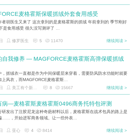
GFORCE麦格霍斯保暖抓绒外套食用感受
作者胡医生又来了 这次拿到的是麦格霍斯的抓绒 年前拿到的 季节刚好
下是食用感受 很久没写测评了 …
日
修罗医生
5
11470
继续阅读 >
自我修养 — MAGFORCE麦格霍斯高弹保暖抓绒
中，抓绒衣一直都是作为中间保暖层来穿着，需要防风防水功能时就要
加上风衣，而MAGFORCE麦格霍斯…
日
美工有个新玩具
8
15667
继续阅读 >
百病—麦格霍斯麦格霍斯0496商务托特包评测
行研发出了注胶尼龙这种奇葩材料以后，麦格霍斯在战术包具的路上是
偏……，开始进军商务领域。让一些外表…
日
亚心
4
8414
继续阅读 >