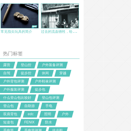
过
去的流血牺牲，给我们带来什么
常见指尖玩具的简介
热门标签
露营
登山控
户外装备评测
自驾
徒步控
休闲
穿越
户外背包评测
户外鞋袜评测
户外服装评测
徒步包
什么登山包比较好
登山包评测
登山包
自助游
手电
双肩背包
edc
照明
户外
短途包
FENIX
防水
手电筒
手电筒评测
徒步鞋