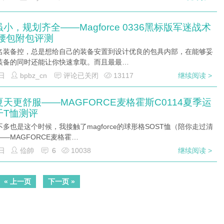
小，规划齐全——Magforce 0336黑标版军迷战术
1腰包附包评测
名装备控，总是想给自己的装备安置到设计优良的包具内部，在能够妥
装备的同时还能让你快速拿取。而且最最…
日
bpbz_cn
评论已关闭
13117
继续阅读 >
天更舒服——MAGFORCE麦格霍斯C0114夏季运
干T恤测评
多也是这个时候，我接触了magforce的球形格SOST恤（陪你走过清
—MAGFORCE麦格霍…
日
佡帥
6
10038
继续阅读 >
« 上一页
下一页 »