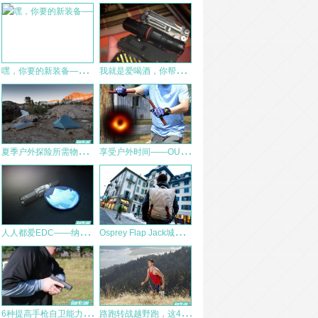
嘿
，你要的新装备——简测公安部新型单警装备
我
就是爱喝酒，你帮打开来—奈爱钱夹多用工具体验
夏
季户外探险所需物资清单
享
受户外时间——OUTDOOR EDGE战术手表
人
人都爱EDC——纳丽德E1手电体验
O
sprey Flap Jack城市日常背包初印象
6
种提高手枪自卫能力的训练方法
路
跑转战越野跑，这4个重点一定要牢牢记住