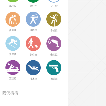
跑步控
骑行控
登山控
弓箭控
摄影控
攀岩控
滑雪控
旅行控
垂钓控
漂流控
潜水控
枪械控
随便看看