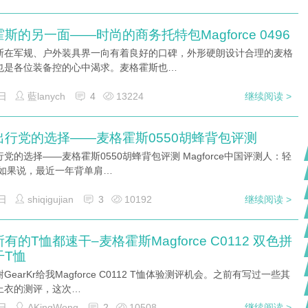
斯的另一面——时尚的商务托特包Magforce 0496
斯在军规、户外装具界一向有着良好的口碑，外形硬朗设计合理的麦格
也是各位装备控的心中渴求。麦格霍斯也…
日
藍lanych
4
13224
继续阅读 >
出行党的选择——麦格霍斯0550胡蜂背包评测
党的选择——麦格霍斯0550胡蜂背包评测 Magforce中国评测人：轻
 如果说，最近一年背单肩…
日
shiqigujian
3
10192
继续阅读 >
有的T恤都速干–麦格霍斯Magforce C0112 双色拼
干T恤
GearKr给我Magforce C0112 T恤体验测评机会。之前有写过一些其
上衣的测评，这次…
日
AKingWong
2
10508
继续阅读 >