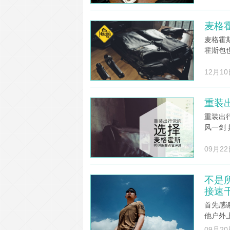
麦格霍
麦格霍
霍斯包
12月10
重装
重装出行
风一剑
09月22
不是所
接速
首先感谢
他户外
09月20