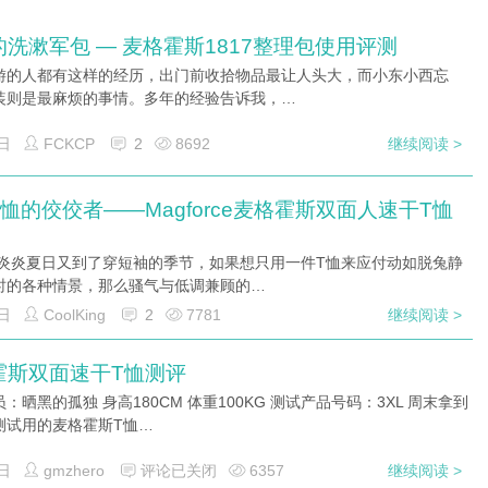
洗漱军包 — 麦格霍斯1817整理包使用评测
游的人都有这样的经历，出门前收拾物品最让人头大，而小东小西忘
装则是最麻烦的事情。多年的经验告诉我，…
日
FCKCP
2
8692
继续阅读 >
恤的佼佼者——Magforce麦格霍斯双面人速干T恤
炎夏日又到了穿短袖的季节，如果想只用一件T恤来应付动如脱兔静
时的各种情景，那么骚气与低调兼顾的…
日
CoolKing
2
7781
继续阅读 >
霍斯双面速干T恤测评
：晒黑的孤独 身高180CM 体重100KG 测试产品号码：3XL 周末拿到
测试用的麦格霍斯T恤…
日
gmzhero
评论已关闭
6357
继续阅读 >