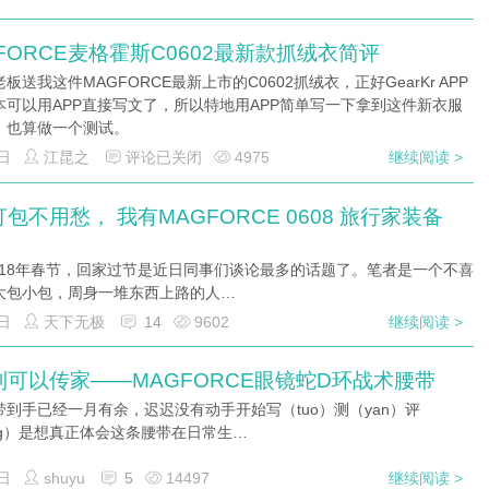
FORCE麦格霍斯C0602最新款抓绒衣简评
板送我这件MAGFORCE最新上市的C0602抓绒衣，正好GearKr APP
本可以用APP直接写文了，所以特地用APP简单写一下拿到这件新衣服
，也算做一个测试。
日
江昆之
评论已关闭
4975
继续阅读 >
包不用愁， 我有MAGFORCE 0608 旅行家装备
018年春节，回家过节是近日同事们谈论最多的话题了。笔者是一个不喜
大包小包，周身一堆东西上路的人…
日
天下无极
14
9602
继续阅读 >
到可以传家——MAGFORCE眼镜蛇D环战术腰带
带到手已经一月有余，迟迟没有动手开始写（tuo）测（yan）评
eng）是想真正体会这条腰带在日常生…
日
shuyu
5
14497
继续阅读 >