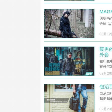
MA
说明书
合适 以
03月12
暖男的
外套
在印象
在外层
02月28
包治
自从自
越走越
02月23