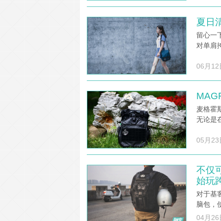
夏日清
留心一
对单肩
06月12
MAG
麦格霍
无论是
05月23
不仅
始玩跨
对于基客
脑包，
04月26