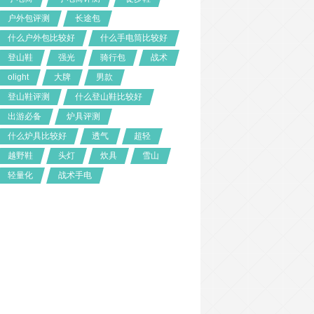
户外包评测
长途包
什么户外包比较好
什么手电筒比较好
登山鞋
强光
骑行包
战术
olight
大牌
男款
登山鞋评测
什么登山鞋比较好
出游必备
炉具评测
什么炉具比较好
透气
超轻
越野鞋
头灯
炊具
雪山
轻量化
战术手电