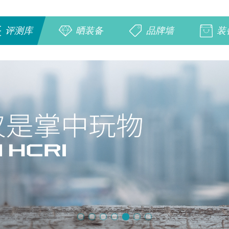
评测库
晒装备
品牌墙
装