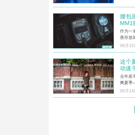
腰包虽
MM
作为一
善存放
08月15
这个夏
动速
去年差不
爽夏季—
08月14