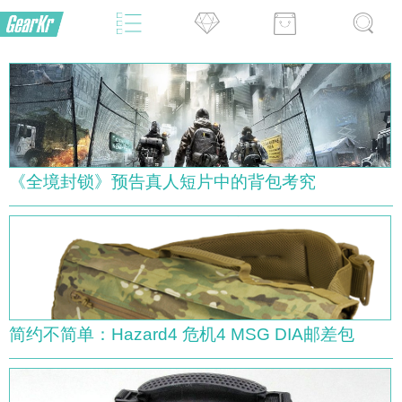
《全境封锁》预告真人短片中的背包考究
简约不简单：Hazard4 危机4 MSG DIA邮差包