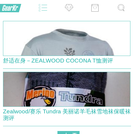
舒适在身－ZEALWOOD COCONA T恤测评
Zealwood/赛乐 Tundra 美丽诺羊毛袜雪地袜保暖袜
测评