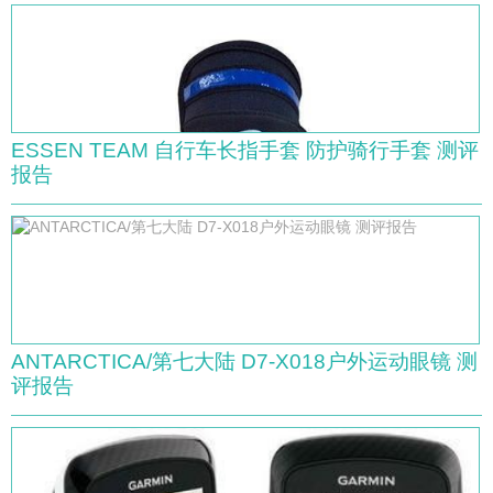
ESSEN TEAM 自行车长指手套 防护骑行手套 测评
报告
ANTARCTICA/第七大陆 D7-X018户外运动眼镜 测
评报告